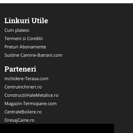
Linkuri Utile
Cum platesc
Termeni si Conditii
Preturi Abonamente
Sustine Camine-Batrani.com
Parteneri
Inchidere-Terasa.com
CentruInchirieri.ro
ConstructiiHaleMetalice.ro
Magazin-Termopane.com
CentraleBoilere.ro
DresajCaine.ro
ServiciiAlpinism.ro