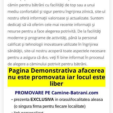
cămin pentru bătrâni cu facilități de top sau a unui
mediu confortabil și sigur pentru îngrijirea zilnică, site-ul
nostru oferă informații valoroase și actualizate. Suntem
dedicați să vă oferim cele mai recente informații și
resurse pentru a face alegerea potrivită. De la facilități
moderne și programe de activități, până la personal
calificat și tehnologii inovatoare utilizate în îngrijirea
sănătății, site-ul nostru acoperă toate aspectele necesare
pentru a asigura că dvs. veți fi bine informat în procesul
de alegere a căminului potrivit pentru bătrâni.
Pagina Demonstrativa afacerea
nu este promovata iar locul este
liber
PROMOVARE PE Camine-Batrani.com
prezenta
EXCLUSIVA
in orasul/localitatea aleasa
(o singura firma pentru fiecare localitate)