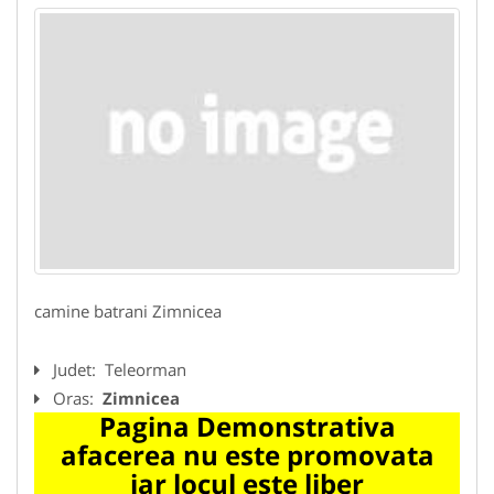
camine batrani Zimnicea
Judet:
Teleorman
Oras:
Zimnicea
Pagina Demonstrativa
afacerea nu este promovata
iar locul este liber