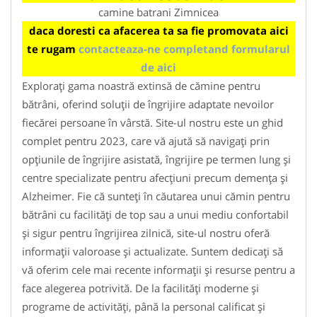
camine batrani Zimnicea
daca doresti ca afacerea ta sa fie promovata aici
te rugam
contacteaza-ne completand formularul
de aici
Explorați gama noastră extinsă de cămine pentru
bătrâni, oferind soluții de îngrijire adaptate nevoilor
fiecărei persoane în vârstă. Site-ul nostru este un ghid
complet pentru 2023, care vă ajută să navigați prin
opțiunile de îngrijire asistată, îngrijire pe termen lung și
centre specializate pentru afecțiuni precum demența și
Alzheimer. Fie că sunteți în căutarea unui cămin pentru
bătrâni cu facilități de top sau a unui mediu confortabil
și sigur pentru îngrijirea zilnică, site-ul nostru oferă
informații valoroase și actualizate. Suntem dedicați să
vă oferim cele mai recente informații și resurse pentru a
face alegerea potrivită. De la facilități moderne și
programe de activități, până la personal calificat și