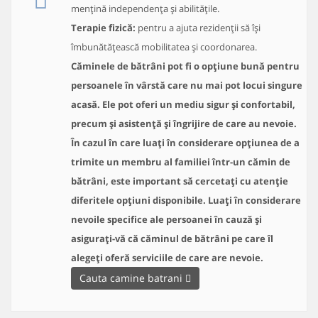
mențină independența și abilitățile.
Terapie fizică:
pentru a ajuta rezidenții să își
îmbunătățească mobilitatea și coordonarea.
Căminele de bătrâni pot fi o opțiune bună pentru
persoanele în vârstă care nu mai pot locui singure
acasă. Ele pot oferi un mediu sigur și confortabil,
precum și asistență și îngrijire de care au nevoie.
În cazul în care luați în considerare opțiunea de a
trimite un membru al familiei într-un cămin de
bătrâni, este important să cercetați cu atenție
diferitele opțiuni disponibile. Luați în considerare
nevoile specifice ale persoanei în cauză și
asigurați-vă că căminul de bătrâni pe care îl
alegeți oferă serviciile de care are nevoie.
Cauta camine batrani