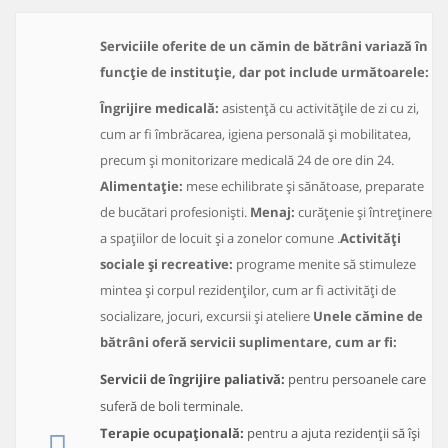
Serviciile oferite de un cămin de bătrâni variază în
funcție de instituție, dar pot include următoarele:
Îngrijire medicală:
asistență cu activitățile de zi cu zi,
cum ar fi îmbrăcarea, igiena personală și mobilitatea,
precum și monitorizare medicală 24 de ore din 24.
Alimentație:
mese echilibrate și sănătoase, preparate
de bucătari profesioniști.
Menaj:
curățenie și întreținere
a spațiilor de locuit și a zonelor comune .
Activități
sociale și recreative:
programe menite să stimuleze
mintea și corpul rezidenților, cum ar fi activități de
socializare, jocuri, excursii și ateliere
Unele cămine de
bătrâni oferă servicii suplimentare, cum ar fi:
Servicii de îngrijire paliativă:
pentru persoanele care
suferă de boli terminale.
Terapie ocupațională:
pentru a ajuta rezidenții să își