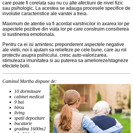
care poate fi corelata sau nu cu alte afectiuni de nivel fizic
sau psihologic. La acestea se adauga procesele specifice de
involutie caracteristice ale varstei a treia.
Maximum de atentie va fi acordat varstnicilor in axarea lor pe
aspectele pozitive din viata lor pe care construim consilierea
si sustinerea emotionala.
Pentru ca ei isi amintesc preponderent aspectele negative
ale vietii, noi ii ajutam sa reliefeze pe cele bune, care au rol
protectiv asupra psihicului, cresc auto-valorizarea,
stimuleaza imunitatea si au puterea sa amelioreze/stagneze
efectele bolii.
Caminul Martha dispune de:
10 dormitoare
cabinet medical
9 bai
birou
living
spatii depozitare
bucatarie
gradina 1600m2