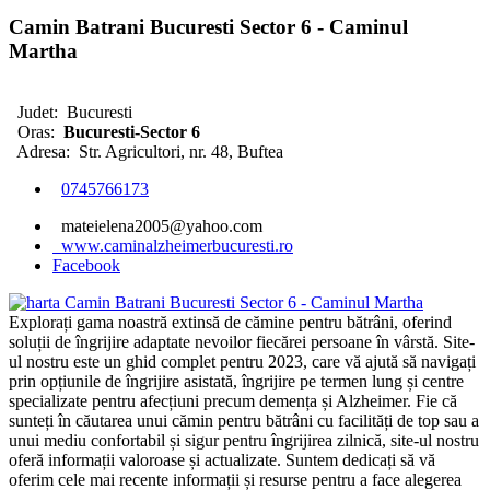
Camin Batrani Bucuresti Sector 6 - Caminul
Martha
Judet:
Bucuresti
Oras:
Bucuresti-Sector 6
Adresa:
Str. Agricultori, nr. 48, Buftea
0745766173
mateielena2005@yahoo.com
www.caminalzheimerbucuresti.ro
Facebook
Explorați gama noastră extinsă de cămine pentru bătrâni, oferind
soluții de îngrijire adaptate nevoilor fiecărei persoane în vârstă. Site-
ul nostru este un ghid complet pentru 2023, care vă ajută să navigați
prin opțiunile de îngrijire asistată, îngrijire pe termen lung și centre
specializate pentru afecțiuni precum demența și Alzheimer. Fie că
sunteți în căutarea unui cămin pentru bătrâni cu facilități de top sau a
unui mediu confortabil și sigur pentru îngrijirea zilnică, site-ul nostru
oferă informații valoroase și actualizate. Suntem dedicați să vă
oferim cele mai recente informații și resurse pentru a face alegerea