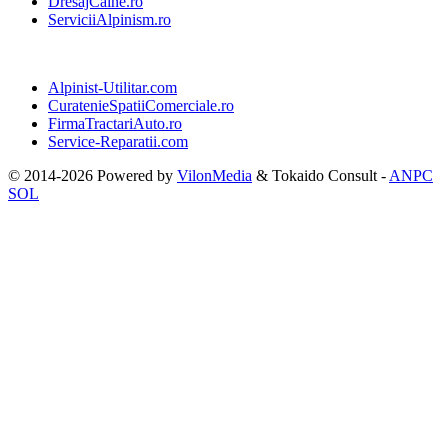
DresajCaine.ro
ServiciiAlpinism.ro
Alpinist-Utilitar.com
CuratenieSpatiiComerciale.ro
FirmaTractariAuto.ro
Service-Reparatii.com
© 2014-2026 Powered by
VilonMedia
&
Tokaido Consult
-
ANPC
SOL