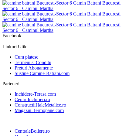
Facebook
Linkuri Utile
Cum platesc
Termeni si Conditii
Preturi Abonamente
Sustine Camine-Batrani.com
Parteneri
Inchidere-Terasa.com
CentruInchirieri.ro
ConstructiiHaleMetalice.ro
Magazin-Termopane.com
CentraleBoilere.ro