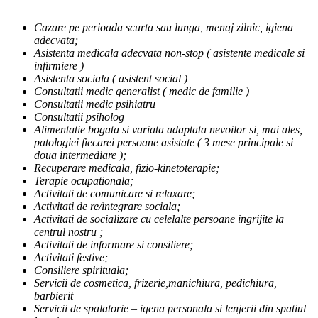
Cazare pe perioada scurta sau lunga, menaj zilnic, igiena
adecvata;
Asistenta medicala adecvata non-stop ( asistente medicale si
infirmiere )
Asistenta sociala ( asistent social )
Consultatii medic generalist ( medic de familie )
Consultatii medic psihiatru
Consultatii psiholog
Alimentatie bogata si variata adaptata nevoilor si, mai ales,
patologiei fiecarei persoane asistate ( 3 mese principale si
doua intermediare );
Recuperare medicala, fizio-kinetoterapie;
Terapie ocupationala;
Activitati de comunicare si relaxare;
Activitati de re/integrare sociala;
Activitati de socializare cu celelalte persoane ingrijite la
centrul nostru ;
Activitati de informare si consiliere;
Activitati festive;
Consiliere spirituala;
Servicii de cosmetica, frizerie,manichiura, pedichiura,
barbierit
Servicii de spalatorie – igena personala si lenjerii din spatiul