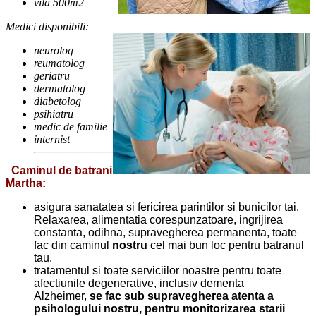
vila 500m2
Medici disponibili:
neurolog
reumatolog
geriatru
dermatolog
diabetolog
psihiatru
medic de familie
internist
Caminul de batrani
Martha:
asigura sanatatea si fericirea parintilor si bunicilor tai.
Relaxarea, alimentatia corespunzatoare, ingrijirea
constanta, odihna, supravegherea permanenta, toate
fac din caminul
nostru
cel mai bun loc pentru batranul
tau.
tratamentul si toate serviciilor noastre pentru toate
afectiunile degenerative, inclusiv dementa
Alzheimer,
se fac sub supravegherea atenta a
psihologului nostru, pentru monitorizarea starii