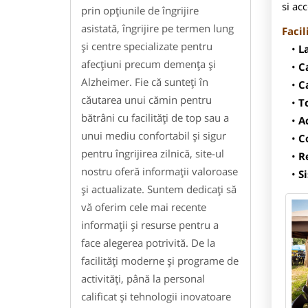
si acc
prin opțiunile de îngrijire
asistată, îngrijire pe termen lung
Facil
și centre specializate pentru
L
afecțiuni precum demența și
C
Alzheimer. Fie că sunteți în
C
căutarea unui cămin pentru
T
bătrâni cu facilități de top sau a
A
unui mediu confortabil și sigur
C
pentru îngrijirea zilnică, site-ul
R
nostru oferă informații valoroase
S
și actualizate. Suntem dedicați să
vă oferim cele mai recente
informații și resurse pentru a
face alegerea potrivită. De la
facilități moderne și programe de
activități, până la personal
calificat și tehnologii inovatoare