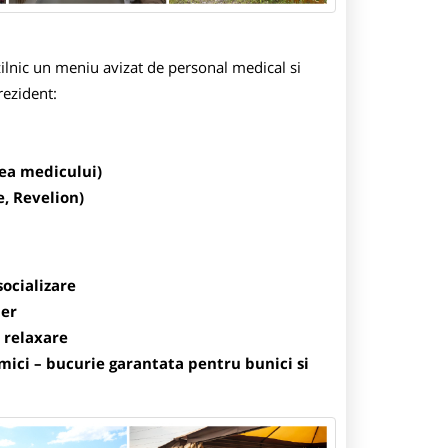
ilnic un meniu avizat de personal medical si
rezident:
ea medicului)
e, Revelion)
socializare
ber
 relaxare
 mici – bucurie garantata pentru bunici si