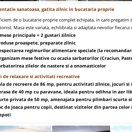
ntatie sanatoasa, gatita zilnic in bucataria proprie
iciem de o bucatarie proprie complet echipata, in care pregatim z
tionist. Masa este variata, echilibrata si adaptata nevoilor fiecarui 
 mese principale + 2 gustari zilnice
roduse proaspete, preparate zilnic
espectarea regimurilor alimentare speciale (la recomandar
rganizam mese festive cu ocazia sarbatorilor (Craciun, Past
arbatorirea zilelor de nastere si a onomasticelor
i de relaxare si activitati recreative
ala de recreere de 86 mp, pentru activitati zilnice, jocuri si 
erasa de 40 mp cu paravane, ideala pentru odihna in aer li
urte privata de 50 mp, amenajata pentru plimbari scurte si
oc de joaca pentru copii, destinat vizitelor din partea celor
epoti