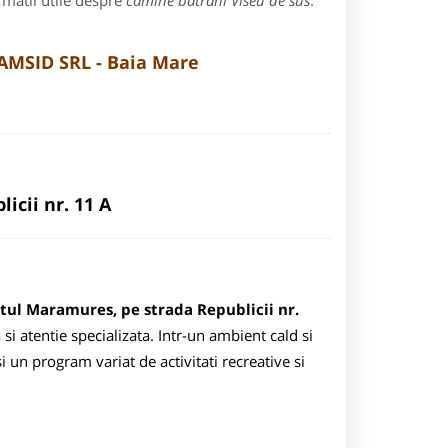
rmatii utile despre
camine batrani Viseu de sus
:
AMSID SRL - Baia Mare
icii nr. 11 A
etul Maramures, pe strada Republicii nr.
 si atentie specializata. Intr-un ambient cald si
 un program variat de activitati recreative si