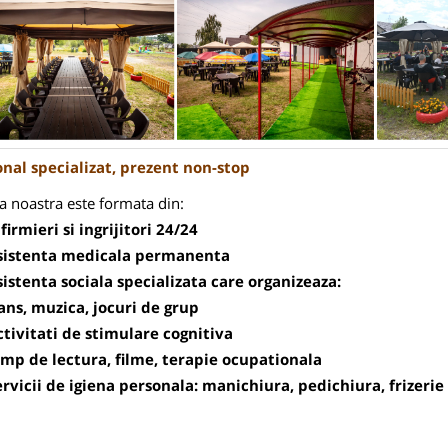
nal specializat, prezent non-stop
a noastra este formata din:
firmieri si ingrijitori 24/24
sistenta medicala permanenta
sistenta sociala specializata care organizeaza:
ans, muzica, jocuri de grup
ctivitati de stimulare cognitiva
imp de lectura, filme, terapie ocupationala
ervicii de igiena personala: manichiura, pedichiura, frizerie 