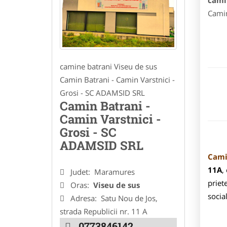
cami
Camin
camine batrani Viseu de sus
Camin Batrani - Camin Varstnici -
Grosi - SC ADAMSID SRL
Camin Batrani -
Camin Varstnici -
Grosi - SC
ADAMSID SRL
Cami
11A
,
Judet:
Maramures
priet
Oras:
Viseu de sus
social
Adresa:
Satu Nou de Jos,
strada Republicii nr. 11 A
0773846142