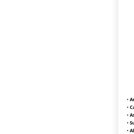
A
C
A
S
A