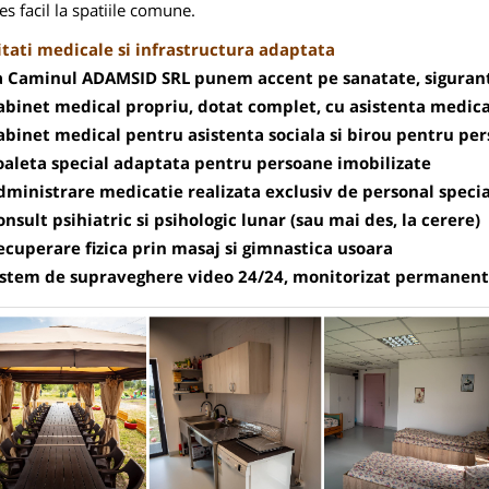
es facil la spatiile comune.
itati medicale si infrastructura adaptata
a Caminul ADAMSID SRL punem accent pe sanatate, siguranta
abinet medical propriu, dotat complet, cu asistenta medica
abinet medical pentru asistenta sociala si birou pentru pe
oaleta special adaptata pentru persoane imobilizate
dministrare medicatie realizata exclusiv de personal specia
onsult psihiatric si psihologic lunar (sau mai des, la cerere)
ecuperare fizica prin masaj si gimnastica usoara
istem de supraveghere video 24/24, monitorizat permanent