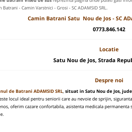
ne batrani Viseu de sus
reprezinta pagina unde puteti gasi info
 Batrani - Camin Varstnici - Grosi - SC ADAMSID SRL.
Camin Batrani Satu Nou de Jos - SC AD
0773.846.142
Locatie
Satu Nou de Jos, Strada Republ
Despre noi
nul de Batrani ADAMSID SRL
,
situat in Satu Nou de Jos, jud
 este locul ideal pentru seniorii care au nevoie de sprijin, siguranta
enos, oferim cazare confortabila, asistenta medicala permanenta si
e.