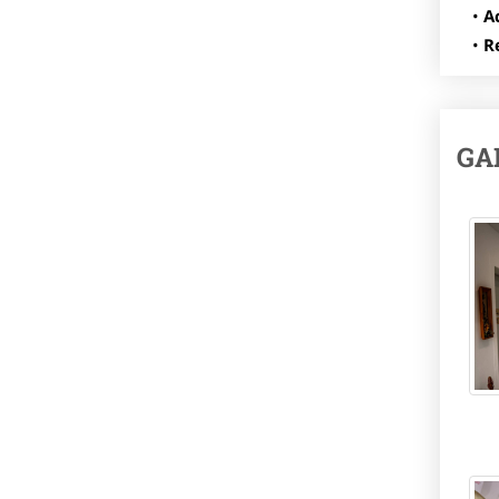
A
R
GA