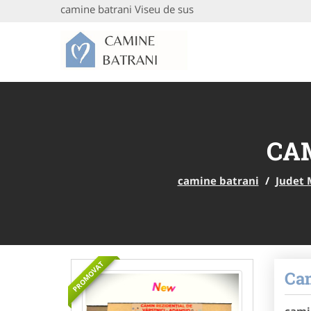
camine batrani Viseu de sus
CAM
camine batrani
/
Judet
PROMOVAT
Cam