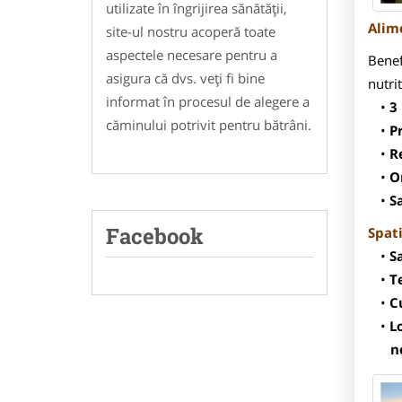
utilizate în îngrijirea sănătății,
Alime
site-ul nostru acoperă toate
aspectele necesare pentru a
Benef
asigura că dvs. veți fi bine
nutri
informat în procesul de alegere a
3
căminului potrivit pentru bătrâni.
P
R
O
S
Facebook
Spati
S
T
C
L
n