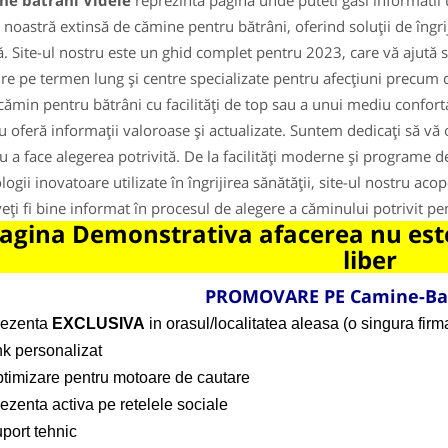
ne batrani Videle
reprezinta pagina unde puteti gasi informatii 
noastră extinsă de cămine pentru bătrâni, oferind soluții de îngri
ă. Site-ul nostru este un ghid complet pentru 2023, care vă ajută să 
jire pe termen lung și centre specializate pentru afecțiuni precum 
cămin pentru bătrâni cu facilități de top sau a unui mediu confortabi
u oferă informații valoroase și actualizate. Suntem dedicați să vă 
u a face alegerea potrivită. De la facilități moderne și programe de a
logii inovatoare utilizate în îngrijirea sănătății, site-ul nostru ac
veți fi bine informat în procesul de alegere a căminului potrivit p
agina Demonstrativa afacerea nu este
liber
PROMOVARE PE Camine-Ba
rezenta
EXCLUSIVA
in orasul/localitatea aleasa (o singura firma
nk personalizat
ptimizare pentru motoare de cautare
ezenta activa pe retelele sociale
port tehnic