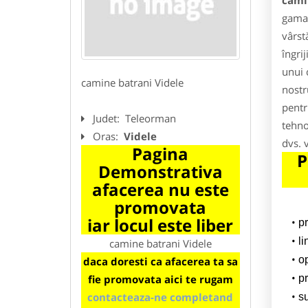
cami
gama 
vârst
îngri
unui 
camine batrani Videle
nostr
pentr
Judet:
Teleorman
tehno
Oras:
Videle
dvs. 
Pagina
P
Demonstrativa
afacerea nu este
promovata
iar locul este liber
p
li
camine batrani Videle
o
daca doresti ca afacerea ta sa
fie promovata aici te rugam
pr
contacteaza-ne completand
su