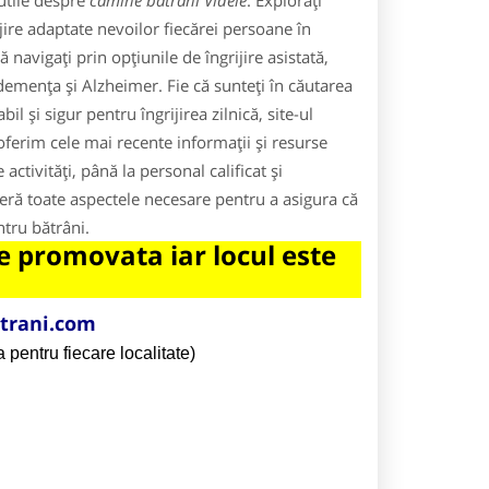
utile despre
camine batrani Videle
. Explorați
jire adaptate nevoilor fiecărei persoane în
navigați prin opțiunile de îngrijire asistată,
demența și Alzheimer. Fie că sunteți în căutarea
l și sigur pentru îngrijirea zilnică, site-ul
oferim cele mai recente informații și resurse
ctivități, până la personal calificat și
operă toate aspectele necesare pentru a asigura că
entru bătrâni.
 promovata iar locul este
trani.com
 pentru fiecare localitate)