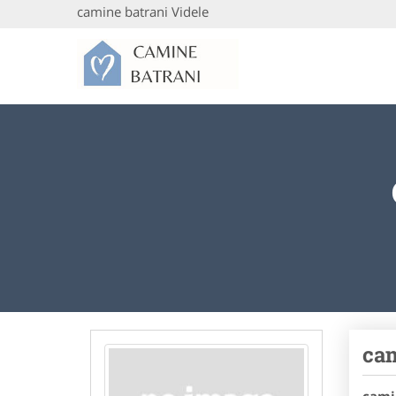
camine batrani Videle
cam