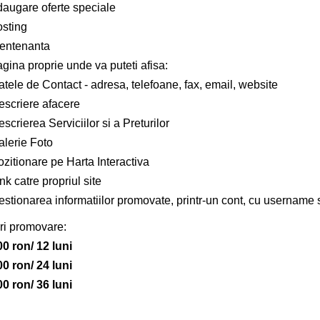
daugare oferte speciale
osting
entenanta
gina proprie unde va puteti afisa:
tele de Contact - adresa, telefoane, fax, email, website
escriere afacere
scrierea Serviciilor si a Preturilor
alerie Foto
zitionare pe Harta Interactiva
nk catre propriul site
estionarea informatiilor promovate, printr-un cont, cu username 
ri promovare:
00 ron/ 12 luni
00 ron/ 24 luni
00 ron/ 36 luni