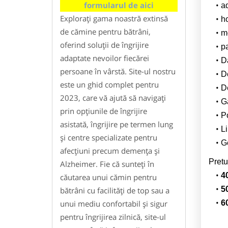
formularul de aici
a
Explorați gama noastră extinsă
h
de cămine pentru bătrâni,
m
oferind soluții de îngrijire
pa
adaptate nevoilor fiecărei
Da
persoane în vârstă. Site-ul nostru
D
este un ghid complet pentru
De
2023, care vă ajută să navigați
G
prin opțiunile de îngrijire
Po
asistată, îngrijire pe termen lung
Li
și centre specializate pentru
G
afecțiuni precum demența și
Pretu
Alzheimer. Fie că sunteți în
4
căutarea unui cămin pentru
5
bătrâni cu facilități de top sau a
unui mediu confortabil și sigur
6
pentru îngrijirea zilnică, site-ul