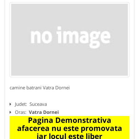
camine batrani Vatra Dornei
Judet:
Suceava
Oras:
Vatra Dornei
Pagina Demonstrativa
afacerea nu este promovata
iar locul este liber