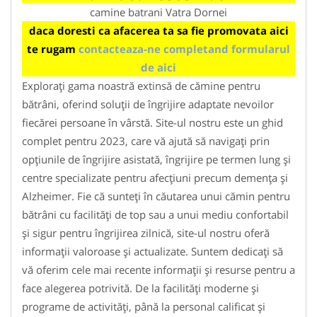
camine batrani Vatra Dornei
daca doresti ca afacerea ta sa fie promovata aici
te rugam
contacteaza-ne completand formularul
de aici
Explorați gama noastră extinsă de cămine pentru
bătrâni, oferind soluții de îngrijire adaptate nevoilor
fiecărei persoane în vârstă. Site-ul nostru este un ghid
complet pentru 2023, care vă ajută să navigați prin
opțiunile de îngrijire asistată, îngrijire pe termen lung și
centre specializate pentru afecțiuni precum demența și
Alzheimer. Fie că sunteți în căutarea unui cămin pentru
bătrâni cu facilități de top sau a unui mediu confortabil
și sigur pentru îngrijirea zilnică, site-ul nostru oferă
informații valoroase și actualizate. Suntem dedicați să
vă oferim cele mai recente informații și resurse pentru a
face alegerea potrivită. De la facilități moderne și
programe de activități, până la personal calificat și