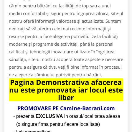
cămin pentru bătrâni cu facilități de top sau a unui
mediu confortabil și sigur pentru îngrijirea zilnică, site-ul
nostru oferă informații valoroase și actualizate. Suntem
dedicați să vă oferim cele mai recente informații și
resurse pentru a face alegerea potrivită. De la facilități
moderne și programe de activități, până la personal
calificat și tehnologii inovatoare utilizate în îngrijirea
sănătății, site-ul nostru acoperă toate aspectele necesare
pentru a asigura că dvs. veți fi bine informat în procesul
de alegere a căminului potrivit pentru bătrâni.
Pagina Demonstrativa afacerea
nu este promovata iar locul este
liber
PROMOVARE PE Camine-Batrani.com
prezenta
EXCLUSIVA
in orasul/localitatea aleasa
(o singura firma pentru fiecare localitate)