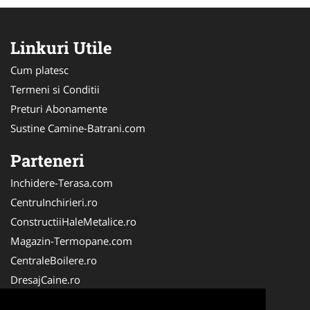
Linkuri Utile
Cum platesc
Termeni si Conditii
Preturi Abonamente
Sustine Camine-Batrani.com
Parteneri
Inchidere-Terasa.com
CentruInchirieri.ro
ConstructiiHaleMetalice.ro
Magazin-Termopane.com
CentraleBoilere.ro
DresajCaine.ro
ServiciiAlpinism.ro