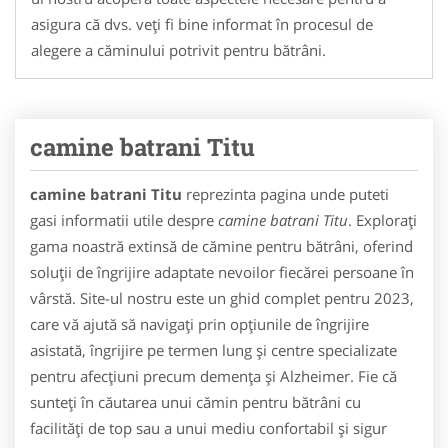
asigura că dvs. veți fi bine informat în procesul de
alegere a căminului potrivit pentru bătrâni.
camine batrani Titu
camine batrani Titu
reprezinta pagina unde puteti
gasi informatii utile despre
camine batrani Titu
. Explorați
gama noastră extinsă de cămine pentru bătrâni, oferind
soluții de îngrijire adaptate nevoilor fiecărei persoane în
vârstă. Site-ul nostru este un ghid complet pentru 2023,
care vă ajută să navigați prin opțiunile de îngrijire
asistată, îngrijire pe termen lung și centre specializate
pentru afecțiuni precum demența și Alzheimer. Fie că
sunteți în căutarea unui cămin pentru bătrâni cu
facilități de top sau a unui mediu confortabil și sigur