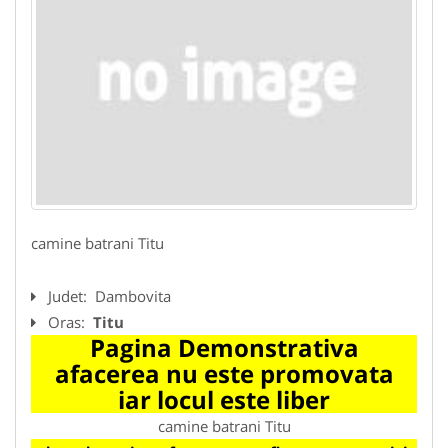
camine batrani Titu
Judet:
Dambovita
Oras:
Titu
Pagina Demonstrativa
afacerea nu este promovata
iar locul este liber
camine batrani Titu