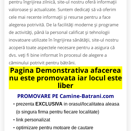
pentru îngrijirea zilnică, site-ul nostru oferă informații
valoroase și actualizate. Suntem dedicați să vă oferim
cele mai recente informații și resurse pentru a face
alegerea potrivită. De la facilități moderne și programe
de activități, până la personal calificat și tehnologii
inovatoare utilizate în îngrijirea sănătății, site-ul nostru
acoperă toate aspectele necesare pentru a asigura că
dvs. veți fi bine informat în procesul de alegere a
căminului potrivit pentru bătrâni.
Pagina Demonstrativa afacerea
nu este promovata iar locul este
liber
PROMOVARE PE Camine-Batrani.com
prezenta
EXCLUSIVA
in orasul/localitatea aleasa
(o singura firma pentru fiecare localitate)
link personalizat
optimizare pentru motoare de cautare