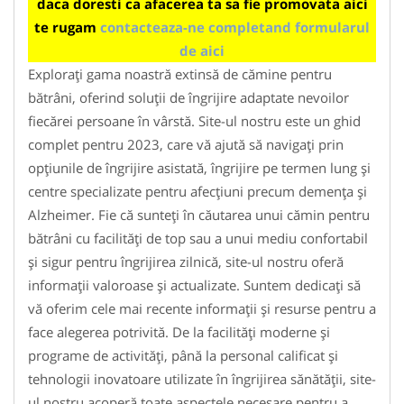
daca doresti ca afacerea ta sa fie promovata aici
te rugam
contacteaza-ne completand formularul
de aici
Explorați gama noastră extinsă de cămine pentru
bătrâni, oferind soluții de îngrijire adaptate nevoilor
fiecărei persoane în vârstă. Site-ul nostru este un ghid
complet pentru 2023, care vă ajută să navigați prin
opțiunile de îngrijire asistată, îngrijire pe termen lung și
centre specializate pentru afecțiuni precum demența și
Alzheimer. Fie că sunteți în căutarea unui cămin pentru
bătrâni cu facilități de top sau a unui mediu confortabil
și sigur pentru îngrijirea zilnică, site-ul nostru oferă
informații valoroase și actualizate. Suntem dedicați să
vă oferim cele mai recente informații și resurse pentru a
face alegerea potrivită. De la facilități moderne și
programe de activități, până la personal calificat și
tehnologii inovatoare utilizate în îngrijirea sănătății, site-
ul nostru acoperă toate aspectele necesare pentru a