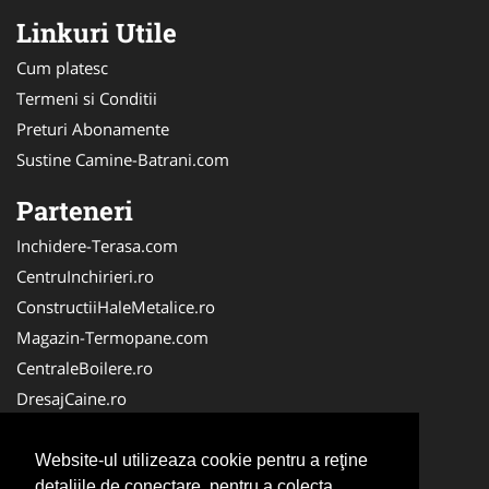
Linkuri Utile
Cum platesc
Termeni si Conditii
Preturi Abonamente
Sustine Camine-Batrani.com
Parteneri
Inchidere-Terasa.com
CentruInchirieri.ro
ConstructiiHaleMetalice.ro
Magazin-Termopane.com
CentraleBoilere.ro
DresajCaine.ro
ServiciiAlpinism.ro
Alpinist-Utilitar.com
Website-ul utilizeaza cookie pentru a reţine
detaliile de conectare, pentru a colecta