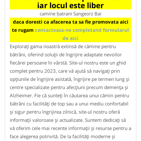
iar locul este liber
camine batrani Sangeorz Bai
daca doresti ca afacerea ta sa fie promovata aici
te rugam
contacteaza-ne completand formularul
de aici
Explorați gama noastră extinsă de cămine pentru
bătrâni, oferind soluții de îngrijire adaptate nevoilor
fiecărei persoane în vârstă. Site-ul nostru este un ghid
complet pentru 2023, care vă ajută să navigați prin
opțiunile de îngrijire asistată, îngrijire pe termen lung și
centre specializate pentru afecțiuni precum demența și
Alzheimer. Fie că sunteți în căutarea unui cămin pentru
bătrâni cu facilități de top sau a unui mediu confortabil
și sigur pentru îngrijirea zilnică, site-ul nostru oferă
informații valoroase și actualizate. Suntem dedicați să
vă oferim cele mai recente informații și resurse pentru a
face alegerea potrivită. De la facilități moderne și