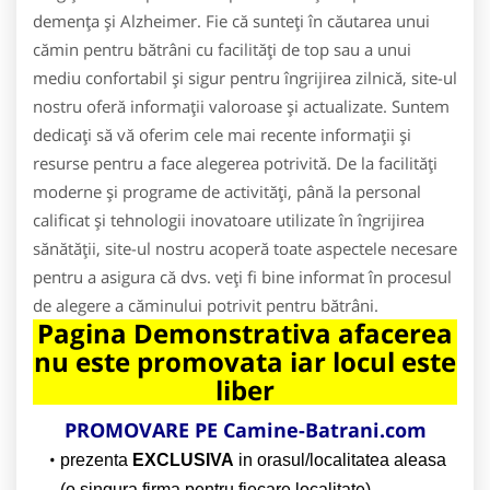
demența și Alzheimer. Fie că sunteți în căutarea unui
cămin pentru bătrâni cu facilități de top sau a unui
mediu confortabil și sigur pentru îngrijirea zilnică, site-ul
nostru oferă informații valoroase și actualizate. Suntem
dedicați să vă oferim cele mai recente informații și
resurse pentru a face alegerea potrivită. De la facilități
moderne și programe de activități, până la personal
calificat și tehnologii inovatoare utilizate în îngrijirea
sănătății, site-ul nostru acoperă toate aspectele necesare
pentru a asigura că dvs. veți fi bine informat în procesul
de alegere a căminului potrivit pentru bătrâni.
Pagina Demonstrativa afacerea
nu este promovata iar locul este
liber
PROMOVARE PE Camine-Batrani.com
prezenta
EXCLUSIVA
in orasul/localitatea aleasa
(o singura firma pentru fiecare localitate)