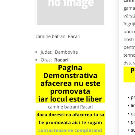
cami
gama 
vârst
îngri
unui 
camine batrani Racari
nostr
pentr
Judet:
Dambovita
tehno
Oras:
Racari
dvs. 
Pagina
P
Demonstrativa
afacerea nu este
promovata
iar locul este liber
p
li
camine batrani Racari
o
daca doresti ca afacerea ta sa
fie promovata aici te rugam
pr
contacteaza-ne completand
su