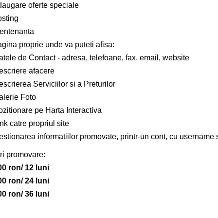
daugare oferte speciale
osting
entenanta
gina proprie unde va puteti afisa:
tele de Contact - adresa, telefoane, fax, email, website
escriere afacere
scrierea Serviciilor si a Preturilor
alerie Foto
zitionare pe Harta Interactiva
nk catre propriul site
estionarea informatiilor promovate, printr-un cont, cu username 
ri promovare:
00 ron/ 12 luni
00 ron/ 24 luni
00 ron/ 36 luni