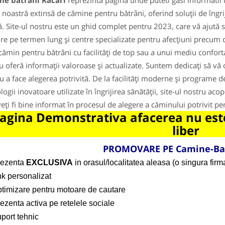
ne batrani Racari
reprezinta pagina unde puteti gasi informatii 
noastră extinsă de cămine pentru bătrâni, oferind soluții de îngri
ă. Site-ul nostru este un ghid complet pentru 2023, care vă ajută să 
jire pe termen lung și centre specializate pentru afecțiuni precum 
cămin pentru bătrâni cu facilități de top sau a unui mediu confortabi
u oferă informații valoroase și actualizate. Suntem dedicați să vă 
u a face alegerea potrivită. De la facilități moderne și programe de a
logii inovatoare utilizate în îngrijirea sănătății, site-ul nostru ac
veți fi bine informat în procesul de alegere a căminului potrivit p
agina Demonstrativa afacerea nu este
liber
PROMOVARE PE Camine-Ba
rezenta
EXCLUSIVA
in orasul/localitatea aleasa (o singura firma
nk personalizat
ptimizare pentru motoare de cautare
ezenta activa pe retelele sociale
port tehnic