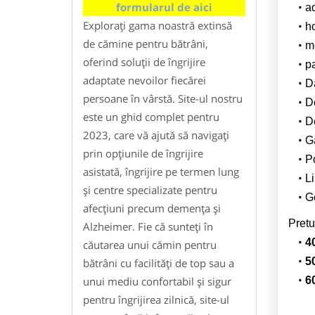
formularul de aici
a
Explorați gama noastră extinsă
h
de cămine pentru bătrâni,
m
oferind soluții de îngrijire
pa
adaptate nevoilor fiecărei
Da
persoane în vârstă. Site-ul nostru
D
este un ghid complet pentru
De
2023, care vă ajută să navigați
G
prin opțiunile de îngrijire
Po
asistată, îngrijire pe termen lung
Li
și centre specializate pentru
G
afecțiuni precum demența și
Pretu
Alzheimer. Fie că sunteți în
4
căutarea unui cămin pentru
5
bătrâni cu facilități de top sau a
unui mediu confortabil și sigur
6
pentru îngrijirea zilnică, site-ul