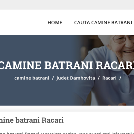
HOME
CAUTA CAMINE BATRANI
CAMINE BATRANI RACAR
camine batrani
/
Judet Dambovita
/
Racari
/
ine batrani Racari