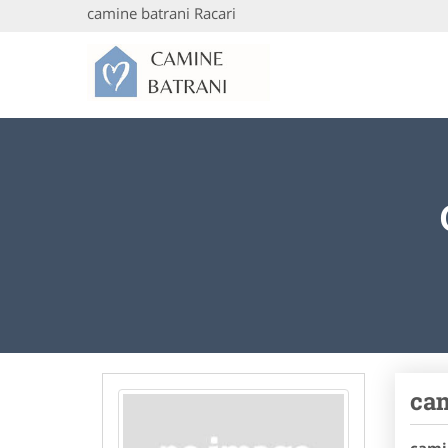
camine batrani Racari
cam