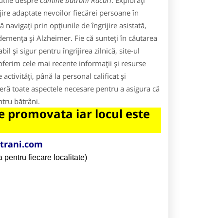
utile despre
camine batrani Racari
. Explorați
jire adaptate nevoilor fiecărei persoane în
navigați prin opțiunile de îngrijire asistată,
demența și Alzheimer. Fie că sunteți în căutarea
l și sigur pentru îngrijirea zilnică, site-ul
oferim cele mai recente informații și resurse
ctivități, până la personal calificat și
operă toate aspectele necesare pentru a asigura că
entru bătrâni.
 promovata iar locul este
trani.com
 pentru fiecare localitate)