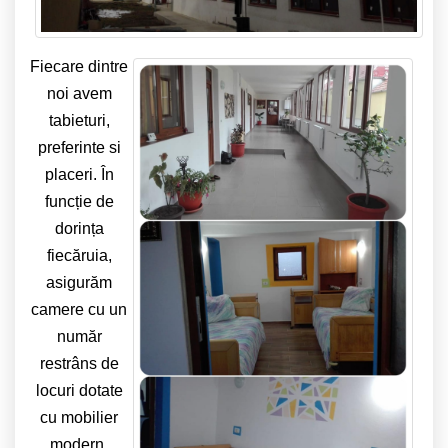
Fiecare dintre
noi avem
tabieturi,
preferinte si
placeri. În
funcție de
dorința
fiecăruia,
asigurăm
camere cu un
număr
restrâns de
locuri dotate
cu mobilier
modern,