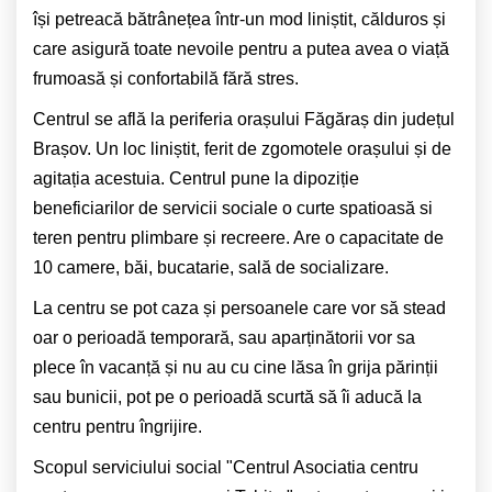
își petreacă bătrânețea într-un mod liniștit, călduros și
care asigură toate nevoile pentru a putea avea o viață
frumoasă și confortabilă fără stres.
Centrul se află la periferia orașului Făgăraș din județul
Brașov. Un loc liniștit, ferit de zgomotele orașului și de
agitația acestuia. Centrul pune la dipoziție
beneficiarilor de servicii sociale o curte spatioasă si
teren pentru plimbare și recreere. Are o capacitate de
10 camere, băi, bucatarie, sală de socializare.
La centru se pot caza și persoanele care vor să stead
oar o perioadă temporară, sau aparținătorii vor sa
plece în vacanță și nu au cu cine lăsa în grija părinții
sau bunicii, pot pe o perioadă scurtă să îi aducă la
centru pentru îngrijire.
Scopul serviciului social "Centrul Asociatia centru