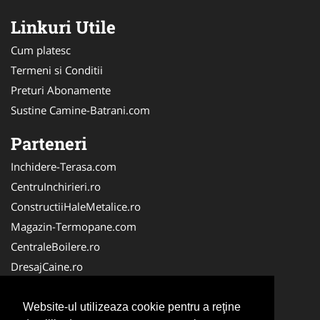
Linkuri Utile
Cum platesc
Termeni si Conditii
Preturi Abonamente
Sustine Camine-Batrani.com
Parteneri
Inchidere-Terasa.com
CentruInchirieri.ro
ConstructiiHaleMetalice.ro
Magazin-Termopane.com
CentraleBoilere.ro
DresajCaine.ro
ServiciiAlpinism.ro
Alpinist-Utilitar.com
Website-ul utilizeaza cookie pentru a reţine