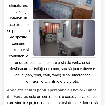
climatizare,
televizor și
internet. În
același timp
se pot bucura
de spațiile
comune
primitoare și
confortabile
unde se pot intâlni pentru a sta de vorbă și să
desfășoare activități în comun, sau să joace diverse
jocuri (șah, remi, carti, table) și să urmarească
emisiunile sau filmele preferate.
Asociația centru pentru persoane cu nevoi - Tabita
din Fagaras
este un centru pentru persoane vârstnice
care vine în sprijinul oamenilor vârstnici care doresc să