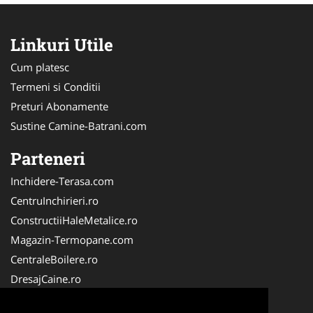
Linkuri Utile
Cum platesc
Termeni si Conditii
Preturi Abonamente
Sustine Camine-Batrani.com
Parteneri
Inchidere-Terasa.com
CentruInchirieri.ro
ConstructiiHaleMetalice.ro
Magazin-Termopane.com
CentraleBoilere.ro
DresajCaine.ro
ServiciiAlpinism.ro