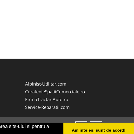
Alpinist-Utilitar.com
CuratenieSpatiiComerciale.ro
FirmaTractariAuto.ro
Service-Reparatii.com
rea site-ului si pentru a
Am inteles, sunt de acord!