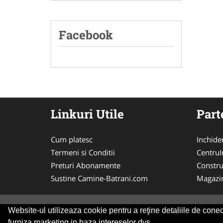
Facebook
Linkuri Utile
Part
Cum platesc
Inchide
Termeni si Conditii
CentruIn
Preturi Abonamente
Constru
Sustine Camine-Batrani.com
Magazi
Website-ul utilizeaza cookie pentru a reţine detaliile de conect
© 2014-2026 Powered by
VilonMedia
&
Tokaido 
furniza marketing in baza intereselor dvs.