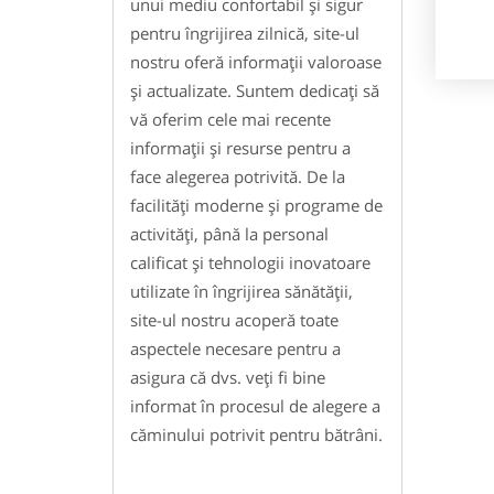
unui mediu confortabil și sigur
pentru îngrijirea zilnică, site-ul
nostru oferă informații valoroase
și actualizate. Suntem dedicați să
vă oferim cele mai recente
informații și resurse pentru a
face alegerea potrivită. De la
facilități moderne și programe de
activități, până la personal
calificat și tehnologii inovatoare
utilizate în îngrijirea sănătății,
site-ul nostru acoperă toate
aspectele necesare pentru a
asigura că dvs. veți fi bine
informat în procesul de alegere a
căminului potrivit pentru bătrâni.