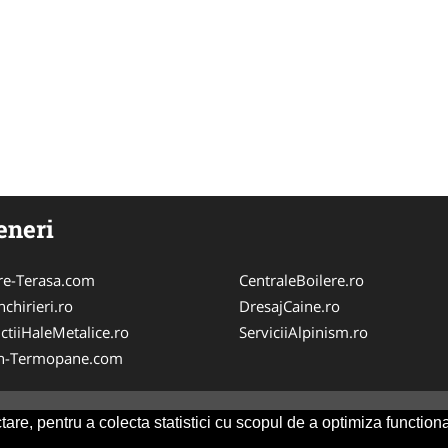
eneri
re-Terasa.com
CentraleBoilere.ro
chirieri.ro
DresajCaine.ro
ctiiHaleMetalice.ro
ServiciiAlpinism.ro
n-Termopane.com
are, pentru a colecta statistici cu scopul de a optimiza functiona
Consult
-
ANPC
SOL