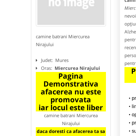
cami
Mierc
nevoi
opțiu
Alzhe
camine batrani Miercurea
pentr
Nirajului
recen
perso
Judet:
Mures
pentr
Oras:
Miercurea Nirajului
P
Pagina
Demonstrativa
afacerea nu este
promovata
p
iar locul este liber
li
o
camine batrani Miercurea
Nirajului
pr
daca doresti ca afacerea ta sa
su