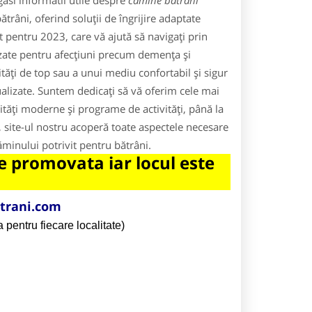
asi informatii utile despre
camine batrani
râni, oferind soluții de îngrijire adaptate
t pentru 2023, care vă ajută să navigați prin
alizate pentru afecțiuni precum demența și
tăți de top sau a unui mediu confortabil și sigur
tualizate. Suntem dedicați să vă oferim cele mai
lități moderne și programe de activități, până la
ii, site-ul nostru acoperă toate aspectele necesare
căminului potrivit pentru bătrâni.
 promovata iar locul este
trani.com
 pentru fiecare localitate)