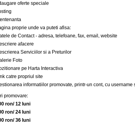
daugare oferte speciale
osting
entenanta
gina proprie unde va puteti afisa:
tele de Contact - adresa, telefoane, fax, email, website
escriere afacere
scrierea Serviciilor si a Preturilor
alerie Foto
zitionare pe Harta Interactiva
nk catre propriul site
estionarea informatiilor promovate, printr-un cont, cu username 
ri promovare:
00 ron/ 12 luni
00 ron/ 24 luni
00 ron/ 36 luni