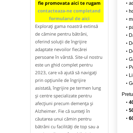
fie promovata aici te rugam
a
contacteaza-ne completand
h
formularul de aici
m
Explorați gama noastră extinsă
pa
de cămine pentru bătrâni,
Da
oferind soluții de îngrijire
D
adaptate nevoilor fiecărei
De
persoane în vârstă. Site-ul nostru
G
este un ghid complet pentru
Po
2023, care vă ajută să navigați
Li
prin opțiunile de îngrijire
G
asistată, îngrijire pe termen lung
Pretu
și centre specializate pentru
4
afecțiuni precum demența și
5
Alzheimer. Fie că sunteți în
căutarea unui cămin pentru
6
bătrâni cu facilități de top sau a