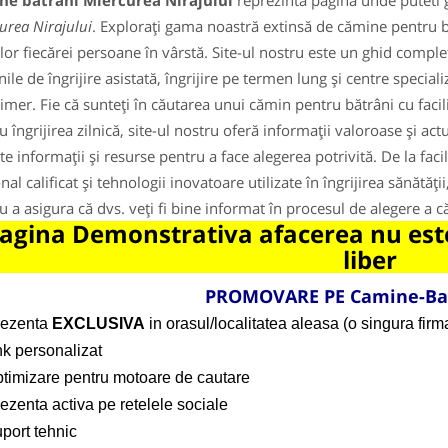
ne batrani Miercurea Nirajului
reprezinta pagina unde puteti g
urea Nirajului
. Explorați gama noastră extinsă de cămine pentru băt
lor fiecărei persoane în vârstă. Site-ul nostru este un ghid comple
nile de îngrijire asistată, îngrijire pe termen lung și centre speci
imer. Fie că sunteți în căutarea unui cămin pentru bătrâni cu facili
u îngrijirea zilnică, site-ul nostru oferă informații valoroase și ac
te informații și resurse pentru a face alegerea potrivită. De la faci
nal calificat și tehnologii inovatoare utilizate în îngrijirea sănătăț
u a asigura că dvs. veți fi bine informat în procesul de alegere a 
agina Demonstrativa afacerea nu este
liber
PROMOVARE PE Camine-Ba
rezenta
EXCLUSIVA
in orasul/localitatea aleasa (o singura firma
nk personalizat
ptimizare pentru motoare de cautare
ezenta activa pe retelele sociale
port tehnic