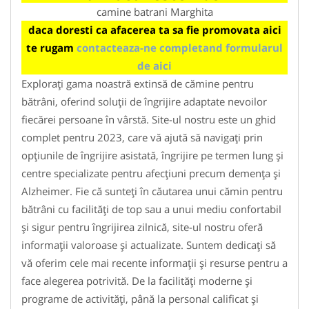
camine batrani Marghita
daca doresti ca afacerea ta sa fie promovata aici
te rugam
contacteaza-ne completand formularul
de aici
Explorați gama noastră extinsă de cămine pentru
bătrâni, oferind soluții de îngrijire adaptate nevoilor
fiecărei persoane în vârstă. Site-ul nostru este un ghid
complet pentru 2023, care vă ajută să navigați prin
opțiunile de îngrijire asistată, îngrijire pe termen lung și
centre specializate pentru afecțiuni precum demența și
Alzheimer. Fie că sunteți în căutarea unui cămin pentru
bătrâni cu facilități de top sau a unui mediu confortabil
și sigur pentru îngrijirea zilnică, site-ul nostru oferă
informații valoroase și actualizate. Suntem dedicați să
vă oferim cele mai recente informații și resurse pentru a
face alegerea potrivită. De la facilități moderne și
programe de activități, până la personal calificat și