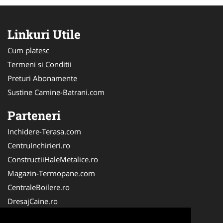
Linkuri Utile
Cum platesc
Termeni si Conditii
Preturi Abonamente
Sustine Camine-Batrani.com
Parteneri
Inchidere-Terasa.com
CentruInchirieri.ro
ConstructiiHaleMetalice.ro
Magazin-Termopane.com
CentraleBoilere.ro
DresajCaine.ro
ServiciiAlpinism.ro