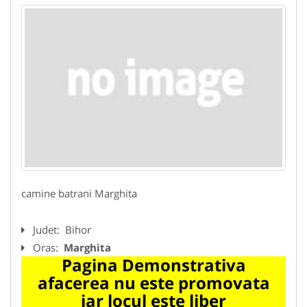
camine batrani Marghita
Judet:
Bihor
Oras:
Marghita
Pagina Demonstrativa
afacerea nu este promovata
iar locul este liber