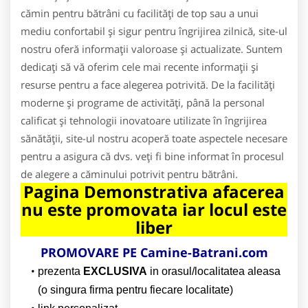
cămin pentru bătrâni cu facilități de top sau a unui
mediu confortabil și sigur pentru îngrijirea zilnică, site-ul
nostru oferă informații valoroase și actualizate. Suntem
dedicați să vă oferim cele mai recente informații și
resurse pentru a face alegerea potrivită. De la facilități
moderne și programe de activități, până la personal
calificat și tehnologii inovatoare utilizate în îngrijirea
sănătății, site-ul nostru acoperă toate aspectele necesare
pentru a asigura că dvs. veți fi bine informat în procesul
de alegere a căminului potrivit pentru bătrâni.
Pagina Demonstrativa afacerea
nu este promovata iar locul este
liber
PROMOVARE PE Camine-Batrani.com
prezenta
EXCLUSIVA
in orasul/localitatea aleasa
(o singura firma pentru fiecare localitate)