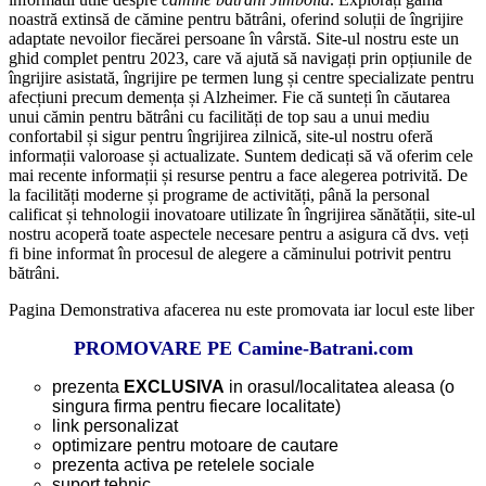
noastră extinsă de cămine pentru bătrâni, oferind soluții de îngrijire
adaptate nevoilor fiecărei persoane în vârstă. Site-ul nostru este un
ghid complet pentru 2023, care vă ajută să navigați prin opțiunile de
îngrijire asistată, îngrijire pe termen lung și centre specializate pentru
afecțiuni precum demența și Alzheimer. Fie că sunteți în căutarea
unui cămin pentru bătrâni cu facilități de top sau a unui mediu
confortabil și sigur pentru îngrijirea zilnică, site-ul nostru oferă
informații valoroase și actualizate. Suntem dedicați să vă oferim cele
mai recente informații și resurse pentru a face alegerea potrivită. De
la facilități moderne și programe de activități, până la personal
calificat și tehnologii inovatoare utilizate în îngrijirea sănătății, site-ul
nostru acoperă toate aspectele necesare pentru a asigura că dvs. veți
fi bine informat în procesul de alegere a căminului potrivit pentru
bătrâni.
Pagina Demonstrativa afacerea nu este promovata iar locul este liber
PROMOVARE PE Camine-Batrani.com
prezenta
EXCLUSIVA
in orasul/localitatea aleasa (o
singura firma pentru fiecare localitate)
link personalizat
optimizare pentru motoare de cautare
prezenta activa pe retelele sociale
suport tehnic