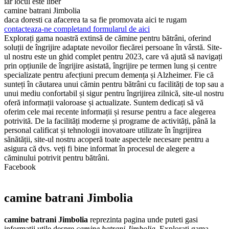
iar locul este liber
camine batrani Jimbolia
daca doresti ca afacerea ta sa fie promovata aici te rugam
contacteaza-ne completand formularul de aici
Explorați gama noastră extinsă de cămine pentru bătrâni, oferind
soluții de îngrijire adaptate nevoilor fiecărei persoane în vârstă. Site-
ul nostru este un ghid complet pentru 2023, care vă ajută să navigați
prin opțiunile de îngrijire asistată, îngrijire pe termen lung și centre
specializate pentru afecțiuni precum demența și Alzheimer. Fie că
sunteți în căutarea unui cămin pentru bătrâni cu facilități de top sau a
unui mediu confortabil și sigur pentru îngrijirea zilnică, site-ul nostru
oferă informații valoroase și actualizate. Suntem dedicați să vă
oferim cele mai recente informații și resurse pentru a face alegerea
potrivită. De la facilități moderne și programe de activități, până la
personal calificat și tehnologii inovatoare utilizate în îngrijirea
sănătății, site-ul nostru acoperă toate aspectele necesare pentru a
asigura că dvs. veți fi bine informat în procesul de alegere a
căminului potrivit pentru bătrâni.
Facebook
camine batrani Jimbolia
camine batrani Jimbolia
reprezinta pagina unde puteti gasi
informatii utile despre
camine batrani Jimbolia
. Explorați gama