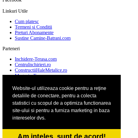
Linkuri Utile
Cum platesc
Termeni si Conditii
Preturi Abonamente
Sustine Camine-Batrani.com
Parteneri
Inchidere-Terasa.com
CentruInchirieri.ro
ConstructiiHaleMetalice.ro
Magazin-Termopane.com
Website-ul utilizeaza cookie pentru a reţine
detaliile de conectare, pentru a colecta
CentraleBoilere.ro
DresajCaine.ro
statistici cu scopul de a optimiza functionarea
ServiciiAlpinism.ro
site-ului si pentru a furniza marketing in baza
intereselor dvs.
Alpinist-Utilitar.com
CuratenieSpatiiComerciale.ro
Am inteles, sunt de acord!