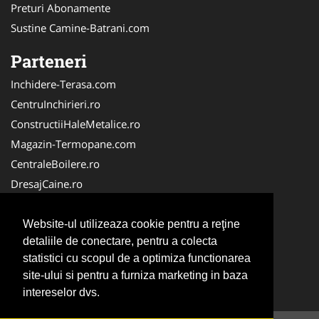
Preturi Abonamente
Sustine Camine-Batrani.com
Parteneri
Inchidere-Terasa.com
CentruInchirieri.ro
ConstructiiHaleMetalice.ro
Magazin-Termopane.com
CentraleBoilere.ro
DresajCaine.ro
ServiciiAlpinism.ro
Alpinist-Utilitar.com
Website-ul utilizeaza cookie pentru a reţine
detaliile de conectare, pentru a colecta
CuratenieSpatiiComerciale.ro
statistici cu scopul de a optimiza functionarea
FirmaTractariAuto.ro
site-ului si pentru a furniza marketing in baza
Service-Reparatii.com
intereselor dvs.