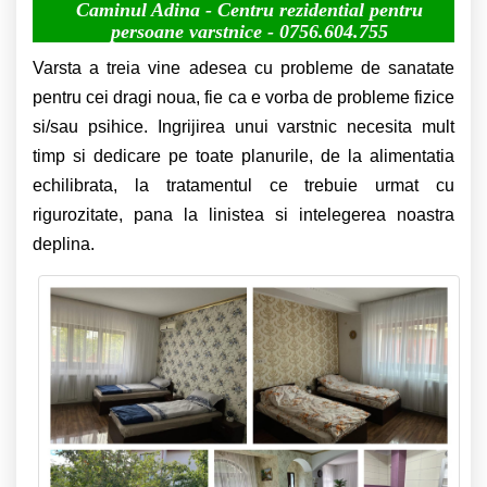
Caminul Adina - Centru rezidential pentru
persoane varstnice -
0756.604.755
Varsta a treia vine adesea cu probleme de sanatate
pentru cei dragi noua, fie ca e vorba de probleme fizice
si/sau psihice. Ingrijirea unui varstnic necesita mult
timp si dedicare pe toate planurile, de la alimentatia
echilibrata, la tratamentul ce trebuie urmat cu
rigurozitate, pana la linistea si intelegerea noastra
deplina.