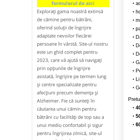
formularul de aici
a
Explorați gama noastră extinsă
h
de cămine pentru bătrâni,
m
oferind soluții de îngrijire
pa
adaptate nevoilor fiecărei
Da
persoane în vârstă. Site-ul nostru
D
este un ghid complet pentru
De
2023, care vă ajută să navigați
G
prin opțiunile de îngrijire
Po
asistată, îngrijire pe termen lung
Li
și centre specializate pentru
G
afecțiuni precum demența și
Pretu
Alzheimer. Fie că sunteți în
4
căutarea unui cămin pentru
5
bătrâni cu facilități de top sau a
unui mediu confortabil și sigur
6
pentru îngrijirea zilnică, site-ul