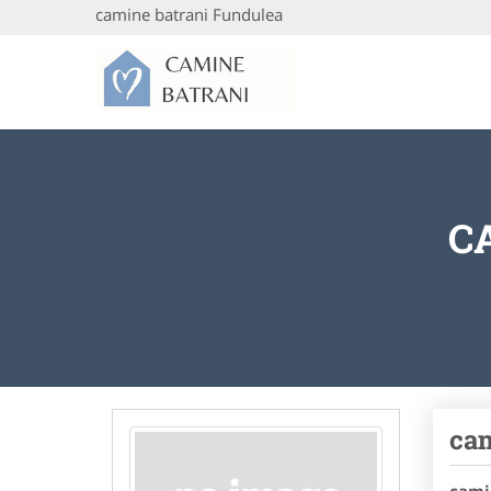
camine batrani Fundulea
C
cam