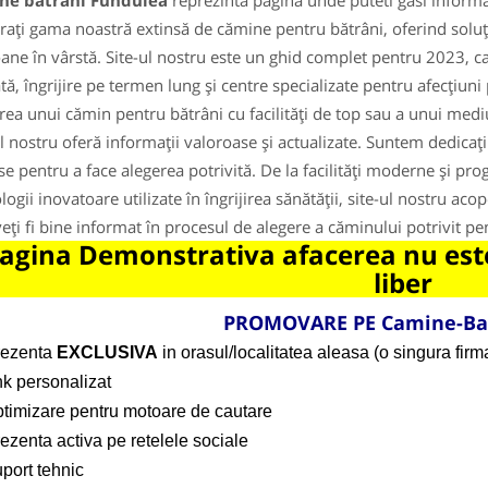
ne batrani Fundulea
reprezinta pagina unde puteti gasi informa
rați gama noastră extinsă de cămine pentru bătrâni, oferind soluții
ane în vârstă. Site-ul nostru este un ghid complet pentru 2023, care
ată, îngrijire pe termen lung și centre specializate pentru afecțiun
rea unui cămin pentru bătrâni cu facilități de top sau a unui mediu 
ul nostru oferă informații valoroase și actualizate. Suntem dedicați
se pentru a face alegerea potrivită. De la facilități moderne și prog
logii inovatoare utilizate în îngrijirea sănătății, site-ul nostru ac
veți fi bine informat în procesul de alegere a căminului potrivit p
agina Demonstrativa afacerea nu este
liber
PROMOVARE PE Camine-Ba
rezenta
EXCLUSIVA
in orasul/localitatea aleasa (o singura firma
nk personalizat
ptimizare pentru motoare de cautare
ezenta activa pe retelele sociale
port tehnic