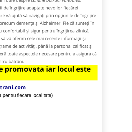
tii utile despre
camine batrani Fundulea
.
 de îngrijire adaptate nevoilor fiecărei
 vă ajută să navigați prin opțiunile de îngrijire
i precum demența și Alzheimer. Fie că sunteți în
confortabil și sigur pentru îngrijirea zilnică,
 să vă oferim cele mai recente informații și
rame de activități, până la personal calificat și
operă toate aspectele necesare pentru a asigura că
entru bătrâni.
 promovata iar locul este
trani.com
 pentru fiecare localitate)