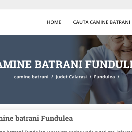
HOME
CAUTA CAMINE BATRANI
AMINE BATRANI FUNDUL
camine batrani
/
Judet Calarasi
/
Fundulea
/
ine batrani Fundulea