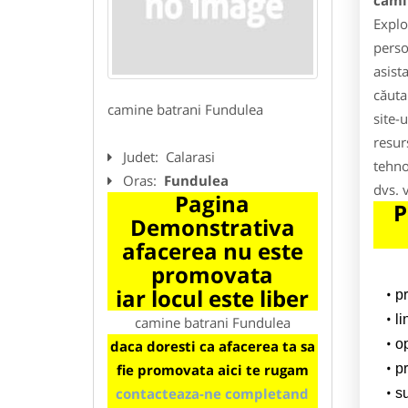
cami
Explo
perso
asist
căuta
camine batrani Fundulea
site-
resur
Judet:
Calarasi
tehno
Oras:
Fundulea
dvs. 
Pagina
P
Demonstrativa
afacerea nu este
promovata
iar locul este liber
p
li
camine batrani Fundulea
o
daca doresti ca afacerea ta sa
fie promovata aici te rugam
pr
contacteaza-ne completand
su