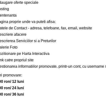
daugare oferte speciale
osting
entenanta
gina proprie unde va puteti afisa:
tele de Contact - adresa, telefoane, fax, email, website
escriere afacere
scrierea Serviciilor si a Preturilor
alerie Foto
zitionare pe Harta Interactiva
nk catre propriul site
estionarea informatiilor promovate, printr-un cont, cu username 
ri promovare:
00 ron/ 12 luni
00 ron/ 24 luni
00 ron/ 36 luni