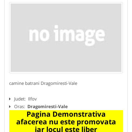
camine batrani Dragomiresti-Vale
Judet:
Ilfov
Oras:
Dragomiresti-Vale
Pagina Demonstrativa
afacerea nu este promovata
iar locul este liber