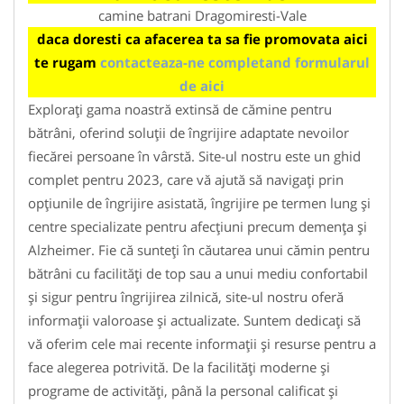
camine batrani Dragomiresti-Vale
daca doresti ca afacerea ta sa fie promovata aici
te rugam
contacteaza-ne completand formularul
de aici
Explorați gama noastră extinsă de cămine pentru
bătrâni, oferind soluții de îngrijire adaptate nevoilor
fiecărei persoane în vârstă. Site-ul nostru este un ghid
complet pentru 2023, care vă ajută să navigați prin
opțiunile de îngrijire asistată, îngrijire pe termen lung și
centre specializate pentru afecțiuni precum demența și
Alzheimer. Fie că sunteți în căutarea unui cămin pentru
bătrâni cu facilități de top sau a unui mediu confortabil
și sigur pentru îngrijirea zilnică, site-ul nostru oferă
informații valoroase și actualizate. Suntem dedicați să
vă oferim cele mai recente informații și resurse pentru a
face alegerea potrivită. De la facilități moderne și
programe de activități, până la personal calificat și