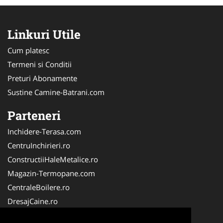
Linkuri Utile
Cum platesc
Termeni si Conditii
Preturi Abonamente
Sustine Camine-Batrani.com
Parteneri
Inchidere-Terasa.com
CentruInchirieri.ro
ConstructiiHaleMetalice.ro
Magazin-Termopane.com
CentraleBoilere.ro
DresajCaine.ro
ServiciiAlpinism.ro