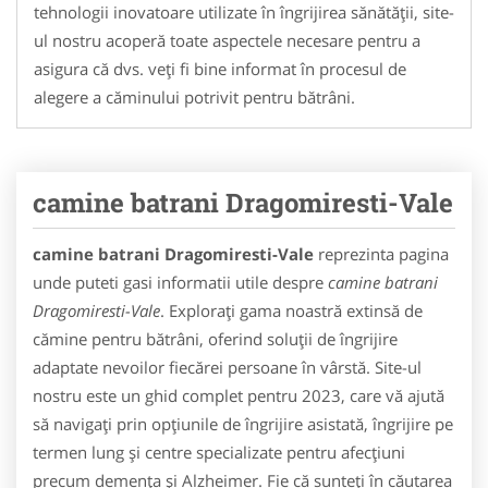
tehnologii inovatoare utilizate în îngrijirea sănătății, site-
ul nostru acoperă toate aspectele necesare pentru a
asigura că dvs. veți fi bine informat în procesul de
alegere a căminului potrivit pentru bătrâni.
camine batrani Dragomiresti-Vale
camine batrani Dragomiresti-Vale
reprezinta pagina
unde puteti gasi informatii utile despre
camine batrani
Dragomiresti-Vale
. Explorați gama noastră extinsă de
cămine pentru bătrâni, oferind soluții de îngrijire
adaptate nevoilor fiecărei persoane în vârstă. Site-ul
nostru este un ghid complet pentru 2023, care vă ajută
să navigați prin opțiunile de îngrijire asistată, îngrijire pe
termen lung și centre specializate pentru afecțiuni
precum demența și Alzheimer. Fie că sunteți în căutarea