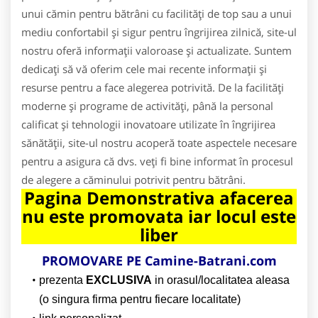
unui cămin pentru bătrâni cu facilități de top sau a unui
mediu confortabil și sigur pentru îngrijirea zilnică, site-ul
nostru oferă informații valoroase și actualizate. Suntem
dedicați să vă oferim cele mai recente informații și
resurse pentru a face alegerea potrivită. De la facilități
moderne și programe de activități, până la personal
calificat și tehnologii inovatoare utilizate în îngrijirea
sănătății, site-ul nostru acoperă toate aspectele necesare
pentru a asigura că dvs. veți fi bine informat în procesul
de alegere a căminului potrivit pentru bătrâni.
Pagina Demonstrativa afacerea
nu este promovata iar locul este
liber
PROMOVARE PE Camine-Batrani.com
prezenta
EXCLUSIVA
in orasul/localitatea aleasa
(o singura firma pentru fiecare localitate)