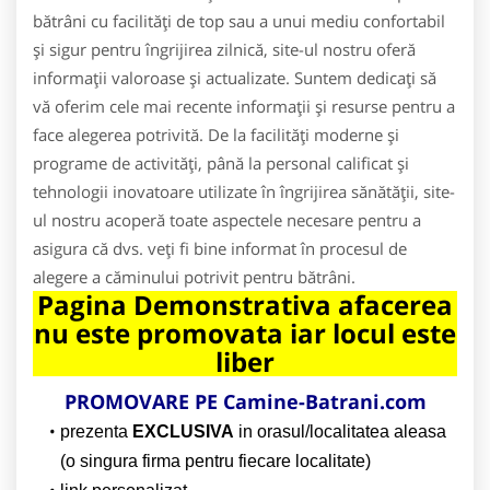
bătrâni cu facilități de top sau a unui mediu confortabil
și sigur pentru îngrijirea zilnică, site-ul nostru oferă
informații valoroase și actualizate. Suntem dedicați să
vă oferim cele mai recente informații și resurse pentru a
face alegerea potrivită. De la facilități moderne și
programe de activități, până la personal calificat și
tehnologii inovatoare utilizate în îngrijirea sănătății, site-
ul nostru acoperă toate aspectele necesare pentru a
asigura că dvs. veți fi bine informat în procesul de
alegere a căminului potrivit pentru bătrâni.
Pagina Demonstrativa afacerea
nu este promovata iar locul este
liber
PROMOVARE PE Camine-Batrani.com
prezenta
EXCLUSIVA
in orasul/localitatea aleasa
(o singura firma pentru fiecare localitate)