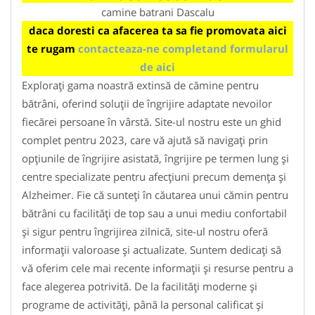
camine batrani Dascalu
daca doresti ca afacerea ta sa fie promovata aici
te rugam
contacteaza-ne completand formularul
de aici
Explorați gama noastră extinsă de cămine pentru
bătrâni, oferind soluții de îngrijire adaptate nevoilor
fiecărei persoane în vârstă. Site-ul nostru este un ghid
complet pentru 2023, care vă ajută să navigați prin
opțiunile de îngrijire asistată, îngrijire pe termen lung și
centre specializate pentru afecțiuni precum demența și
Alzheimer. Fie că sunteți în căutarea unui cămin pentru
bătrâni cu facilități de top sau a unui mediu confortabil
și sigur pentru îngrijirea zilnică, site-ul nostru oferă
informații valoroase și actualizate. Suntem dedicați să
vă oferim cele mai recente informații și resurse pentru a
face alegerea potrivită. De la facilități moderne și
programe de activități, până la personal calificat și