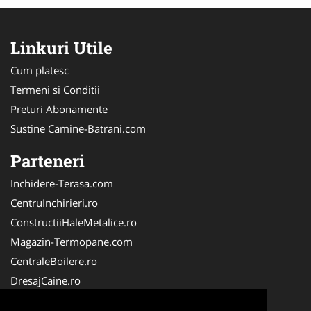
Linkuri Utile
Cum platesc
Termeni si Conditii
Preturi Abonamente
Sustine Camine-Batrani.com
Parteneri
Inchidere-Terasa.com
CentruInchirieri.ro
ConstructiiHaleMetalice.ro
Magazin-Termopane.com
CentraleBoilere.ro
DresajCaine.ro
ServiciiAlpinism.ro