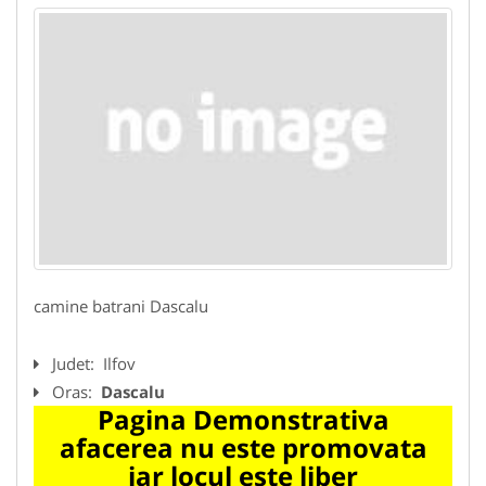
camine batrani Dascalu
Judet:
Ilfov
Oras:
Dascalu
Pagina Demonstrativa
afacerea nu este promovata
iar locul este liber