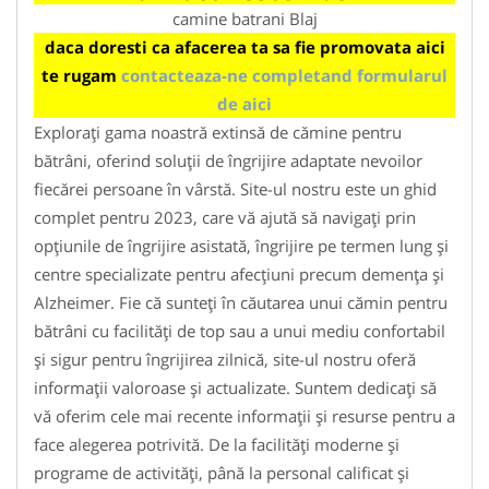
camine batrani Blaj
daca doresti ca afacerea ta sa fie promovata aici
te rugam
contacteaza-ne completand formularul
de aici
Explorați gama noastră extinsă de cămine pentru
bătrâni, oferind soluții de îngrijire adaptate nevoilor
fiecărei persoane în vârstă. Site-ul nostru este un ghid
complet pentru 2023, care vă ajută să navigați prin
opțiunile de îngrijire asistată, îngrijire pe termen lung și
centre specializate pentru afecțiuni precum demența și
Alzheimer. Fie că sunteți în căutarea unui cămin pentru
bătrâni cu facilități de top sau a unui mediu confortabil
și sigur pentru îngrijirea zilnică, site-ul nostru oferă
informații valoroase și actualizate. Suntem dedicați să
vă oferim cele mai recente informații și resurse pentru a
face alegerea potrivită. De la facilități moderne și
programe de activități, până la personal calificat și