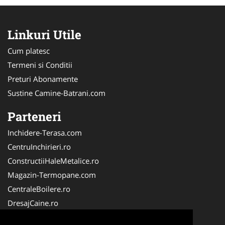
Linkuri Utile
Cum platesc
Termeni si Conditii
Preturi Abonamente
Sustine Camine-Batrani.com
Parteneri
Inchidere-Terasa.com
CentruInchirieri.ro
ConstructiiHaleMetalice.ro
Magazin-Termopane.com
CentraleBoilere.ro
DresajCaine.ro
ServiciiAlpinism.ro