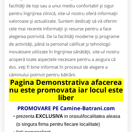
facilități de top sau a unui mediu confortabil și sigur
pentru îngrijirea zilnică, site-ul nostru oferă informații
valoroase și actualizate. Suntem dedicați să vă oferim
cele mai recente informații și resurse pentru a face
alegerea potrivită. De la facilități moderne și programe
de activități, până la personal calificat și tehnologii
inovatoare utilizate în îngrijirea sănătății, site-ul nostru
acoperă toate aspectele necesare pentru a asigura că
dvs. veți fi bine informat în procesul de alegere a
căminului potrivit pentru bătrâni.
Pagina Demonstrativa afacerea
nu este promovata iar locul este
liber
PROMOVARE PE Camine-Batrani.com
prezenta
EXCLUSIVA
in orasul/localitatea aleasa
(o singura firma pentru fiecare localitate)