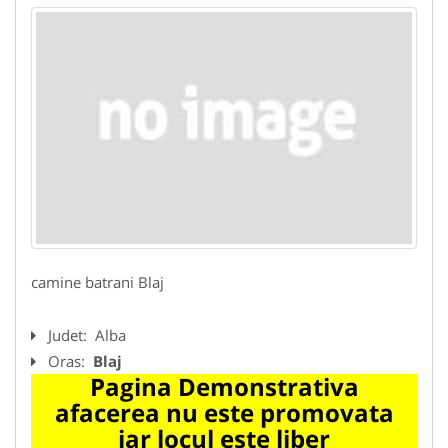
camine batrani Blaj
Judet:
Alba
Oras:
Blaj
Pagina Demonstrativa
afacerea nu este promovata
iar locul este liber