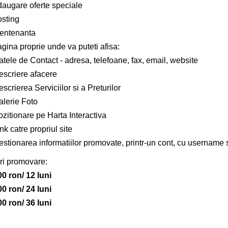
daugare oferte speciale
osting
entenanta
gina proprie unde va puteti afisa:
tele de Contact - adresa, telefoane, fax, email, website
escriere afacere
scrierea Serviciilor si a Preturilor
alerie Foto
zitionare pe Harta Interactiva
nk catre propriul site
estionarea informatiilor promovate, printr-un cont, cu username 
ri promovare:
00 ron/ 12 luni
00 ron/ 24 luni
00 ron/ 36 luni