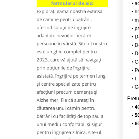
formularul de aici
a
Explorați gama noastră extinsă
h
de cămine pentru bătrâni,
m
oferind soluții de îngrijire
pa
adaptate nevoilor fiecărei
Da
persoane în vârstă. Site-ul nostru
D
este un ghid complet pentru
De
2023, care vă ajută să navigați
G
prin opțiunile de îngrijire
Po
asistată, îngrijire pe termen lung
Li
și centre specializate pentru
G
afecțiuni precum demența și
Pretu
Alzheimer. Fie că sunteți în
4
căutarea unui cămin pentru
5
bătrâni cu facilități de top sau a
unui mediu confortabil și sigur
6
pentru îngrijirea zilnică, site-ul