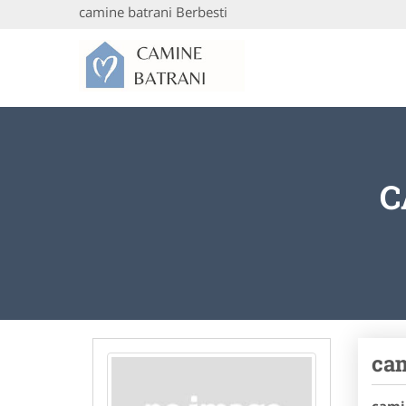
camine batrani Berbesti
C
cam