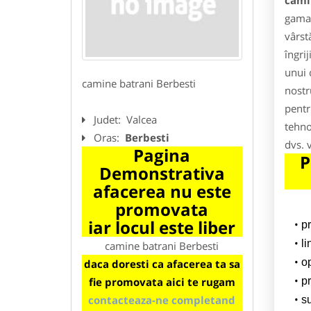
cami
gama 
vârst
îngri
unui 
camine batrani Berbesti
nostr
pentr
Judet:
Valcea
tehno
Oras:
Berbesti
dvs. 
Pagina
P
Demonstrativa
afacerea nu este
promovata
iar locul este liber
p
li
camine batrani Berbesti
o
daca doresti ca afacerea ta sa
fie promovata aici te rugam
pr
contacteaza-ne completand
su