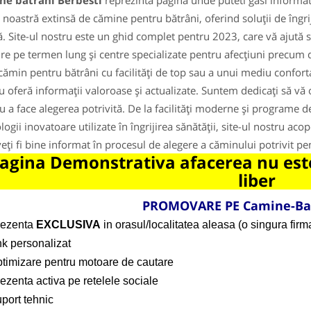
ne batrani Berbesti
reprezinta pagina unde puteti gasi informat
noastră extinsă de cămine pentru bătrâni, oferind soluții de îngri
ă. Site-ul nostru este un ghid complet pentru 2023, care vă ajută să 
jire pe termen lung și centre specializate pentru afecțiuni precum 
cămin pentru bătrâni cu facilități de top sau a unui mediu confortabi
u oferă informații valoroase și actualizate. Suntem dedicați să vă 
u a face alegerea potrivită. De la facilități moderne și programe de a
logii inovatoare utilizate în îngrijirea sănătății, site-ul nostru ac
veți fi bine informat în procesul de alegere a căminului potrivit p
agina Demonstrativa afacerea nu este
liber
PROMOVARE PE Camine-Ba
rezenta
EXCLUSIVA
in orasul/localitatea aleasa (o singura firma
nk personalizat
ptimizare pentru motoare de cautare
ezenta activa pe retelele sociale
port tehnic