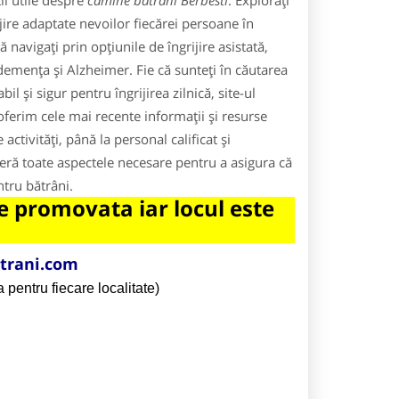
ii utile despre
camine batrani Berbesti
. Explorați
jire adaptate nevoilor fiecărei persoane în
navigați prin opțiunile de îngrijire asistată,
demența și Alzheimer. Fie că sunteți în căutarea
l și sigur pentru îngrijirea zilnică, site-ul
oferim cele mai recente informații și resurse
ctivități, până la personal calificat și
operă toate aspectele necesare pentru a asigura că
entru bătrâni.
 promovata iar locul este
trani.com
 pentru fiecare localitate)