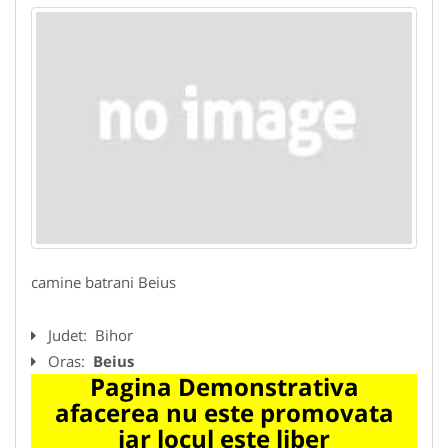
camine batrani Beius
Judet:
Bihor
Oras:
Beius
Pagina Demonstrativa
afacerea nu este promovata
iar locul este liber