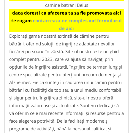
camine batrani Beius
daca doresti ca afacerea ta sa fie promovata aici
te rugam
contacteaza-ne completand formularul
de aici
Explorați gama noastră extinsă de cămine pentru
bătrâni, oferind soluții de îngrijire adaptate nevoilor
fiecărei persoane în vârstă. Site-ul nostru este un ghid
complet pentru 2023, care vă ajută să navigați prin
opțiunile de îngrijire asistată, îngrijire pe termen lung și
centre specializate pentru afecțiuni precum demența și
Alzheimer. Fie că sunteți în căutarea unui cămin pentru
bătrâni cu facilități de top sau a unui mediu confortabil
și sigur pentru îngrijirea zilnică, site-ul nostru oferă
informații valoroase și actualizate. Suntem dedicați să
vă oferim cele mai recente informații și resurse pentru a
face alegerea potrivită. De la facilități moderne și
programe de activități, până la personal calificat și