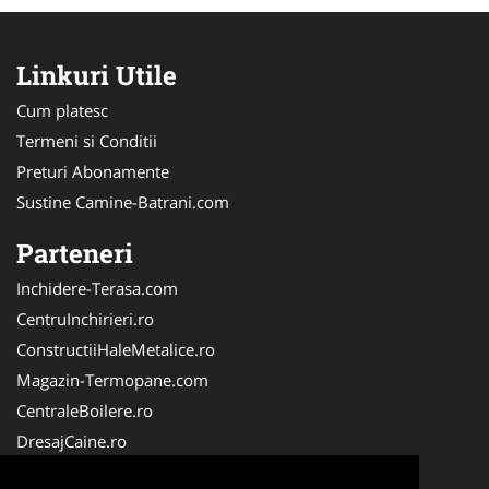
Linkuri Utile
Cum platesc
Termeni si Conditii
Preturi Abonamente
Sustine Camine-Batrani.com
Parteneri
Inchidere-Terasa.com
CentruInchirieri.ro
ConstructiiHaleMetalice.ro
Magazin-Termopane.com
CentraleBoilere.ro
DresajCaine.ro
ServiciiAlpinism.ro