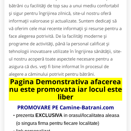
bătrâni cu facilități de top sau a unui mediu confortabil
și sigur pentru îngrijirea zilnică, site-ul nostru oferă
informații valoroase și actualizate. Suntem dedicați să
vă oferim cele mai recente informații și resurse pentru a
face alegerea potrivită. De la facilități moderne și
programe de activități, până la personal calificat și
tehnologii inovatoare utilizate în îngrijirea sănătății, site-
ul nostru acoperă toate aspectele necesare pentru a
asigura că dvs. veți fi bine informat în procesul de
alegere a căminului potrivit pentru bătrâni.
Pagina Demonstrativa afacerea
nu este promovata iar locul este
liber
PROMOVARE PE Camine-Batrani.com
prezenta
EXCLUSIVA
in orasul/localitatea aleasa
(o singura firma pentru fiecare localitate)