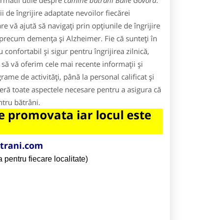
rmatii utile despre
camine batrani Baile Govora
.
 de îngrijire adaptate nevoilor fiecărei
 vă ajută să navigați prin opțiunile de îngrijire
i precum demența și Alzheimer. Fie că sunteți în
confortabil și sigur pentru îngrijirea zilnică,
 să vă oferim cele mai recente informații și
rame de activități, până la personal calificat și
operă toate aspectele necesare pentru a asigura că
entru bătrâni.
 promovata iar locul este
trani.com
 pentru fiecare localitate)