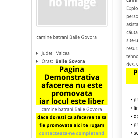
cami
Explo
perso
asist
căuta
camine batrani Baile Govora
site-
resur
Judet:
Valcea
tehno
Oras:
Baile Govora
dvs. 
Pagina
P
Demonstrativa
afacerea nu este
promovata
iar locul este liber
p
li
camine batrani Baile Govora
o
daca doresti ca afacerea ta sa
fie promovata aici te rugam
pr
contacteaza-ne completand
su