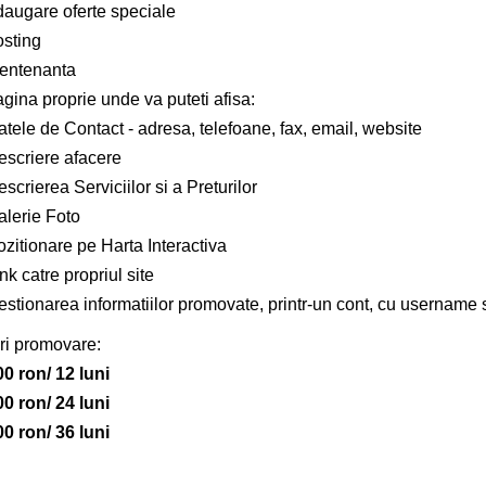
daugare oferte speciale
osting
entenanta
gina proprie unde va puteti afisa:
tele de Contact - adresa, telefoane, fax, email, website
escriere afacere
scrierea Serviciilor si a Preturilor
alerie Foto
zitionare pe Harta Interactiva
nk catre propriul site
estionarea informatiilor promovate, printr-un cont, cu username 
ri promovare:
00 ron/ 12 luni
00 ron/ 24 luni
00 ron/ 36 luni