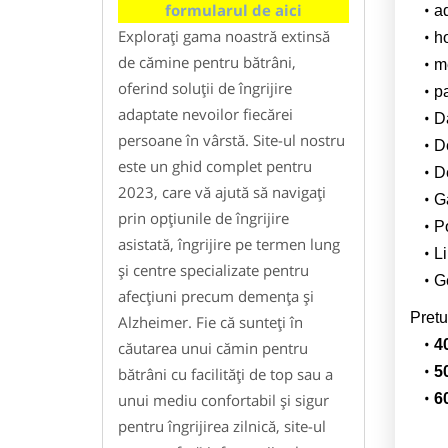
formularul de aici
a
Explorați gama noastră extinsă
h
de cămine pentru bătrâni,
m
oferind soluții de îngrijire
pa
adaptate nevoilor fiecărei
Da
persoane în vârstă. Site-ul nostru
D
este un ghid complet pentru
De
2023, care vă ajută să navigați
G
prin opțiunile de îngrijire
Po
asistată, îngrijire pe termen lung
Li
și centre specializate pentru
G
afecțiuni precum demența și
Pretu
Alzheimer. Fie că sunteți în
4
căutarea unui cămin pentru
5
bătrâni cu facilități de top sau a
unui mediu confortabil și sigur
6
pentru îngrijirea zilnică, site-ul