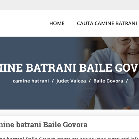
HOME
CAUTA CAMINE BATRANI
INE BATRANI BAILE GO
camine batrani
/
Judet Valcea
/
Baile Govora
/
ine batrani Baile Govora