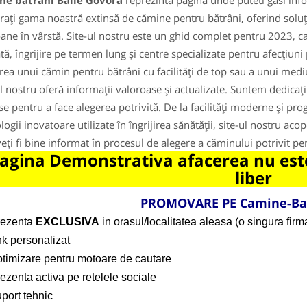
ne batrani Baile Govora
reprezinta pagina unde puteti gasi info
rați gama noastră extinsă de cămine pentru bătrâni, oferind soluții
ane în vârstă. Site-ul nostru este un ghid complet pentru 2023, care
ată, îngrijire pe termen lung și centre specializate pentru afecțiun
rea unui cămin pentru bătrâni cu facilități de top sau a unui mediu 
ul nostru oferă informații valoroase și actualizate. Suntem dedicați
se pentru a face alegerea potrivită. De la facilități moderne și prog
logii inovatoare utilizate în îngrijirea sănătății, site-ul nostru ac
veți fi bine informat în procesul de alegere a căminului potrivit p
agina Demonstrativa afacerea nu este
liber
PROMOVARE PE Camine-Ba
rezenta
EXCLUSIVA
in orasul/localitatea aleasa (o singura firma
nk personalizat
ptimizare pentru motoare de cautare
ezenta activa pe retelele sociale
port tehnic